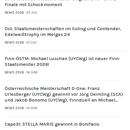
Finale mit Schockmoment
NEWS 2026
07.JULI
Öst. Staatsmeisterschaften im Soling und Contender,
Edelweißtrophy im Melges 24
NEWS 2026
01.JULI
Finn-ÖSTM: Michael Luschan (UYCWg) ist neuer Finn-
Staatsmeister 2026!
NEWS 2026
16.JUNI
Österreichische Meisterschaft D-One: Franz
Urlesberger (UYCWg) gewinnt vor Jörg Deimling (SCA)
und Jakob Bonomo (UYCWg), Finnduell an Michael
Gubi (UYCMo)
NEWS 2026
10.JUNI
Cape31: STELLA MARIS gewinnt in Bonifacio