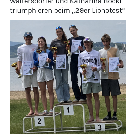
Waltersdorfer und Katharina Böckl
triumphieren beim „29er Lipnotest“