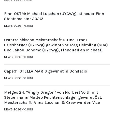
Finn-ÖSTM: Michael Luschan (UYCWg) ist neuer Finn-
Staatsmeister 2026!
NEWS 2026
16.JUNI
Österreichische Meisterschaft D-One: Franz
Urlesberger (UYCWg) gewinnt vor Jörg Deimling (SCA)
und Jakob Bonomo (UYCWg), Finnduell an Michael
Gubi (UYCMo)
NEWS 2026
10.JUNI
Cape31: STELLA MARIS gewinnt in Bonifacio
NEWS 2026
10.JUNI
Melges 24: "Angry Dragon" von Norbert Voith mit
Steuermann Matteo Feichtenschlager gewinnt Öst.
Meisterschaift, Anna Luschan & Crew werden Vize
NEWS 2026
10.JUNI