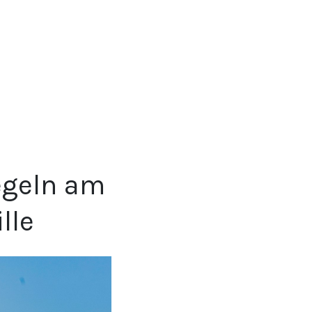
egeln am
lle