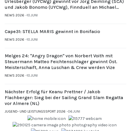
Urlesberger (UYCWg) gewinnt vor Jörg Deimling (SCA)
und Jakob Bonomo (UYCWg), Finnduell an Michael
Gubi (UYCMo)
NEWS 2026
10.JUNI
Cape31: STELLA MARIS gewinnt in Bonifacio
NEWS 2026
10.JUNI
Melges 24: "Angry Dragon" von Norbert Voith mit
Steuermann Matteo Feichtenschlager gewinnt Öst.
Meisterschaift, Anna Luschan & Crew werden Vize
NEWS 2026
10.JUNI
Nächster Erfolg für Keanu Prettner / Jakob
Flachberger: Sieg bei der Sailing Grand Slam Regatta
vor Almere (NL)
JUGEND- UND LEISTUNGSSPORT 2026
06.JUNI