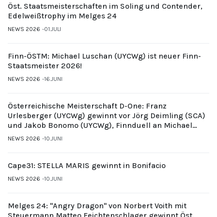
Öst. Staatsmeisterschaften im Soling und Contender,
Edelweißtrophy im Melges 24
NEWS 2026
01.JULI
Finn-ÖSTM: Michael Luschan (UYCWg) ist neuer Finn-
Staatsmeister 2026!
NEWS 2026
16.JUNI
Österreichische Meisterschaft D-One: Franz
Urlesberger (UYCWg) gewinnt vor Jörg Deimling (SCA)
und Jakob Bonomo (UYCWg), Finnduell an Michael
Gubi (UYCMo)
NEWS 2026
10.JUNI
Cape31: STELLA MARIS gewinnt in Bonifacio
NEWS 2026
10.JUNI
Melges 24: "Angry Dragon" von Norbert Voith mit
Steuermann Matteo Feichtenschlager gewinnt Öst.