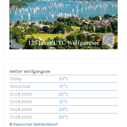
Wetter Wolfgangsee
Today
33°C
Tomorrow
31°C
12.08.2026
30°C
13.08.2026
31°C
14.08.2026
33°C
15.08.2026
33°C
© Deutscher Wetterdienst