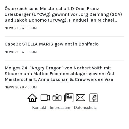
Österreichische Meisterschaft D-One: Franz
Urlesberger (UYCWg) gewinnt vor Jörg Deimling (SCA)
und Jakob Bonomo (UYCWg), Finnduell an Michael
Gubi (UYCMo)
NEWS 2026
10.JUNI
Cape31: STELLA MARIS gewinnt in Bonifacio
NEWS 2026
10.JUNI
Melges 24: "Angry Dragon" von Norbert Voith mit
Steuermann Matteo Feichtenschlager gewinnt Öst.
Meisterschaift, Anna Luschan & Crew werden Vize
NEWS 2026
10.JUNI
Kontakt
-
Impressum
-
Datenschutz