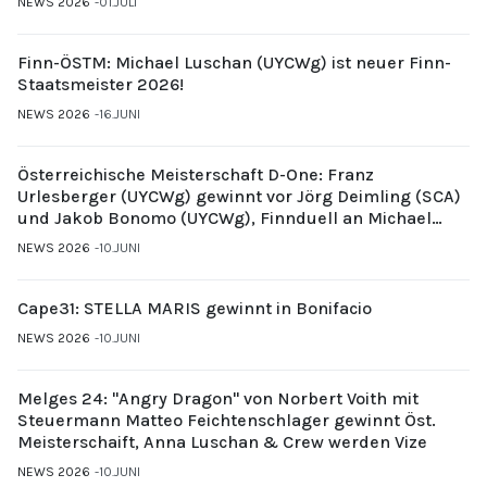
NEWS 2026
01.JULI
Finn-ÖSTM: Michael Luschan (UYCWg) ist neuer Finn-
Staatsmeister 2026!
NEWS 2026
16.JUNI
Österreichische Meisterschaft D-One: Franz
Urlesberger (UYCWg) gewinnt vor Jörg Deimling (SCA)
und Jakob Bonomo (UYCWg), Finnduell an Michael
Gubi (UYCMo)
NEWS 2026
10.JUNI
Cape31: STELLA MARIS gewinnt in Bonifacio
NEWS 2026
10.JUNI
Melges 24: "Angry Dragon" von Norbert Voith mit
Steuermann Matteo Feichtenschlager gewinnt Öst.
Meisterschaift, Anna Luschan & Crew werden Vize
NEWS 2026
10.JUNI