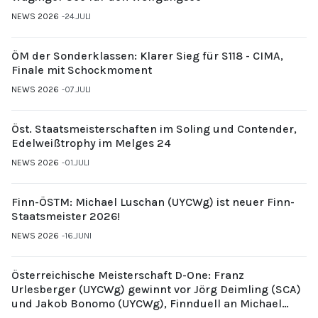
NEWS 2026
24.JULI
ÖM der Sonderklassen: Klarer Sieg für S118 - CIMA,
Finale mit Schockmoment
NEWS 2026
07.JULI
Öst. Staatsmeisterschaften im Soling und Contender,
Edelweißtrophy im Melges 24
NEWS 2026
01.JULI
Finn-ÖSTM: Michael Luschan (UYCWg) ist neuer Finn-
Staatsmeister 2026!
NEWS 2026
16.JUNI
Österreichische Meisterschaft D-One: Franz
Urlesberger (UYCWg) gewinnt vor Jörg Deimling (SCA)
und Jakob Bonomo (UYCWg), Finnduell an Michael
Gubi (UYCMo)