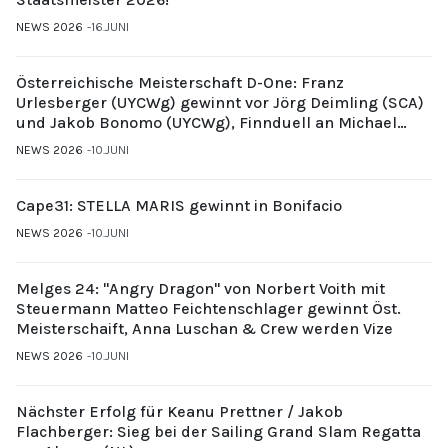
NEWS 2026
16.JUNI
Österreichische Meisterschaft D-One: Franz
Urlesberger (UYCWg) gewinnt vor Jörg Deimling (SCA)
und Jakob Bonomo (UYCWg), Finnduell an Michael
Gubi (UYCMo)
NEWS 2026
10.JUNI
Cape31: STELLA MARIS gewinnt in Bonifacio
NEWS 2026
10.JUNI
Melges 24: "Angry Dragon" von Norbert Voith mit
Steuermann Matteo Feichtenschlager gewinnt Öst.
Meisterschaift, Anna Luschan & Crew werden Vize
NEWS 2026
10.JUNI
Nächster Erfolg für Keanu Prettner / Jakob
Flachberger: Sieg bei der Sailing Grand Slam Regatta