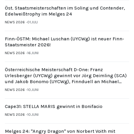
Öst. Staatsmeisterschaften im Soling und Contender,
Edelweißtrophy im Melges 24
NEWS 2026
01.JULI
Finn-ÖSTM: Michael Luschan (UYCWg) ist neuer Finn-
Staatsmeister 2026!
NEWS 2026
16.JUNI
Österreichische Meisterschaft D-One: Franz
Urlesberger (UYCWg) gewinnt vor Jörg Deimling (SCA)
und Jakob Bonomo (UYCWg), Finnduell an Michael
Gubi (UYCMo)
NEWS 2026
10.JUNI
Cape31: STELLA MARIS gewinnt in Bonifacio
NEWS 2026
10.JUNI
Melges 24: "Angry Dragon" von Norbert Voith mit