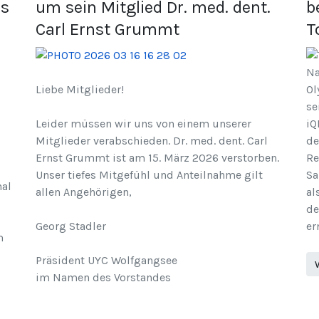
ls
um sein Mitglied Dr. med. dent.
b
Carl Ernst Grummt
T
Na
Liebe Mitglieder!
Ol
se
Leider müssen wir uns von einem unserer
iQ
Mitglieder verabschieden. Dr. med. dent. Carl
de
Ernst Grummt ist am 15. März 2026 verstorben.
Re
Unser tiefes Mitgefühl und Anteilnahme gilt
Sa
nal
allen Angehörigen,
al
de
Georg Stadler
er
m
Präsident UYC Wolfgangsee
im Namen des Vorstandes