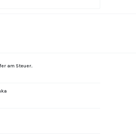
rfer am Steuer.
hka