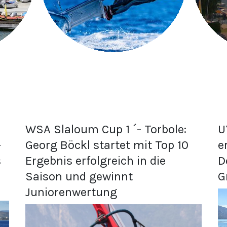
WSA Slaloum Cup 1 ´- Torbole:
U
-
Georg Böckl startet mit Top 10
e
s
Ergebnis erfolgreich in die
D
Saison und gewinnt
G
Juniorenwertung