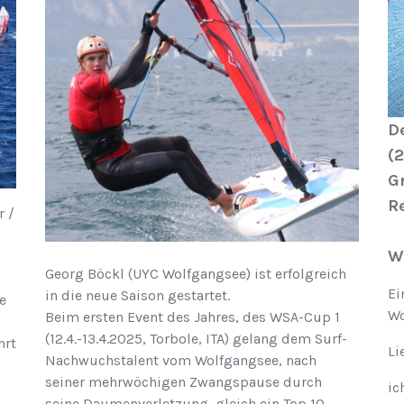
D
(2
G
R
r /
W
Georg Böckl (UYC Wolfgangsee) ist erfolgreich
Ei
in die neue Saison gestartet.
e
Wo
Beim ersten Event des Jahres, des WSA-Cup 1
(12.4.-13.4.2025, Torbole, ITA) gelang dem Surf-
hrt
Li
Nachwuchstalent vom Wolfgangsee, nach
seiner mehrwöchigen Zwangspause durch
ic
seine Daumenverletzung, gleich ein Top 10