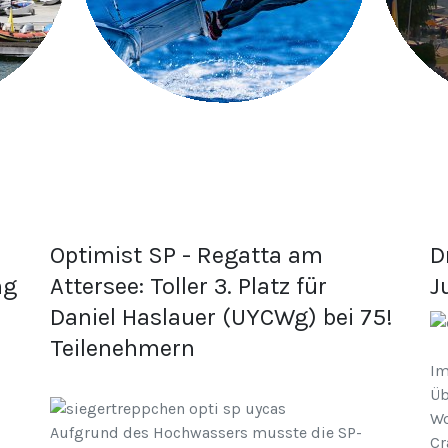
Optimist SP - Regatta am
D
ng
Attersee: Toller 3. Platz für
J
Daniel Haslauer (UYCWg) bei 75!
Teilenehmern
Im
Üb
Wo
Aufgrund des Hochwassers musste die SP-
Cr