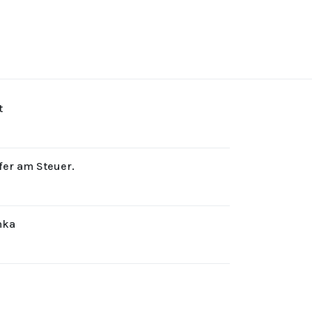
t
rfer am Steuer.
hka