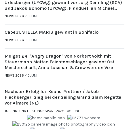
Urlesberger (UYCWg) gewinnt vor Jörg Deimling (SCA)
und Jakob Bonomo (UYCWg), Finnduell an Michael
Gubi (UYCMo)
NEWS 2026
10.JUNI
Cape31: STELLA MARIS gewinnt in Bonifacio
NEWS 2026
10.JUNI
Melges 24: "Angry Dragon" von Norbert Voith mit
Steuermann Matteo Feichtenschlager gewinnt Öst.
Meisterschaift, Anna Luschan & Crew werden Vize
NEWS 2026
10.JUNI
Nächster Erfolg für Keanu Prettner / Jakob
Flachberger: Sieg bei der Sailing Grand Slam Regatta
vor Almere (NL)
JUGEND- UND LEISTUNGSSPORT 2026
06.JUNI