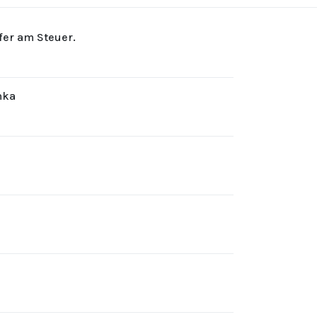
rfer am Steuer.
hka