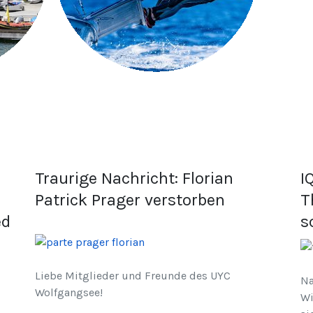
Traurige Nachricht: Florian
I
Patrick Prager verstorben
T
ed
s
Liebe Mitglieder und Freunde des UYC
Na
Wolfgangsee!
Wi