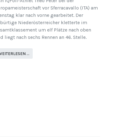
ch iQFoil-Athlet Theo Peter bei der
ropameisterschaft vor Sferracavallo (ITA) am
enstag klar nach vorne gearbeitet. Der
bürtige Niederösterreicher kletterte im
samtklassement um elf Plätze nach oben
d liegt nach sechs Rennen an 46. Stelle.
WEITERLESEN …