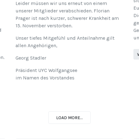
si
Leider müssen wir uns erneut von einem
Eu
unserer Mitglieder verabschieden. Florian
Di
Prager ist nach kurzer, schwerer Krankheit am
ge
15. November verstorben.
d
Ge
un
Unser tiefes Mitgefühl und Anteilnahme gilt
allen Angehörigen,
en.
Georg Stadler
Präsident UYC Wolfgangsee
im Namen des Vorstandes
LOAD MORE...