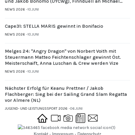
und Jakob Bonomo (UYCWg), Finnduell an Michael
Gubi (UYCMo)
NEWS 2026
10.JUNI
Cape31: STELLA MARIS gewinnt in Bonifacio
NEWS 2026
10.JUNI
Melges 24: "Angry Dragon" von Norbert Voith mit
Steuermann Matteo Feichtenschlager gewinnt Öst.
Meisterschaift, Anna Luschan & Crew werden Vize
NEWS 2026
10.JUNI
Nächster Erfolg für Keanu Prettner / Jakob
Flachberger: Sieg bei der Sailing Grand Slam Regatta
vor Almere (NL)
JUGEND- UND LEISTUNGSSPORT 2026
06.JUNI
Kontakt
-
Impressum
-
Datenschutz