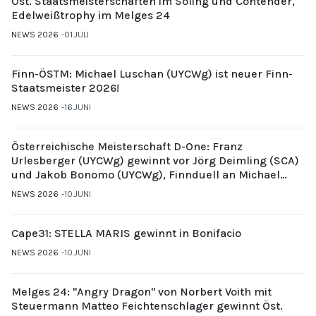
Öst. Staatsmeisterschaften im Soling und Contender,
Edelweißtrophy im Melges 24
NEWS 2026
01.JULI
Finn-ÖSTM: Michael Luschan (UYCWg) ist neuer Finn-
Staatsmeister 2026!
NEWS 2026
16.JUNI
Österreichische Meisterschaft D-One: Franz
Urlesberger (UYCWg) gewinnt vor Jörg Deimling (SCA)
und Jakob Bonomo (UYCWg), Finnduell an Michael
Gubi (UYCMo)
NEWS 2026
10.JUNI
Cape31: STELLA MARIS gewinnt in Bonifacio
NEWS 2026
10.JUNI
Melges 24: "Angry Dragon" von Norbert Voith mit
Steuermann Matteo Feichtenschlager gewinnt Öst.