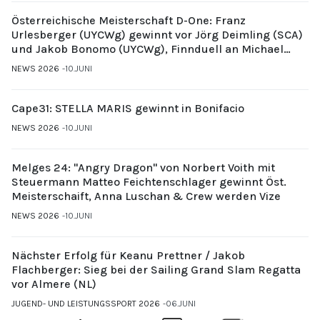
Österreichische Meisterschaft D-One: Franz
Urlesberger (UYCWg) gewinnt vor Jörg Deimling (SCA)
und Jakob Bonomo (UYCWg), Finnduell an Michael
Gubi (UYCMo)
NEWS 2026
10.JUNI
Cape31: STELLA MARIS gewinnt in Bonifacio
NEWS 2026
10.JUNI
Melges 24: "Angry Dragon" von Norbert Voith mit
Steuermann Matteo Feichtenschlager gewinnt Öst.
Meisterschaift, Anna Luschan & Crew werden Vize
NEWS 2026
10.JUNI
Nächster Erfolg für Keanu Prettner / Jakob
Flachberger: Sieg bei der Sailing Grand Slam Regatta
vor Almere (NL)
JUGEND- UND LEISTUNGSSPORT 2026
06.JUNI