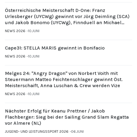
Österreichische Meisterschaft D-One: Franz
Urlesberger (UYCWg) gewinnt vor Jörg Deimling (SCA)
und Jakob Bonomo (UYCWg), Finnduell an Michael
Gubi (UYCMo)
NEWS 2026
10.JUNI
Cape31: STELLA MARIS gewinnt in Bonifacio
NEWS 2026
10.JUNI
Melges 24: "Angry Dragon" von Norbert Voith mit
Steuermann Matteo Feichtenschlager gewinnt Öst.
Meisterschaift, Anna Luschan & Crew werden Vize
NEWS 2026
10.JUNI
Nächster Erfolg für Keanu Prettner / Jakob
Flachberger: Sieg bei der Sailing Grand Slam Regatta
vor Almere (NL)
JUGEND- UND LEISTUNGSSPORT 2026
06.JUNI