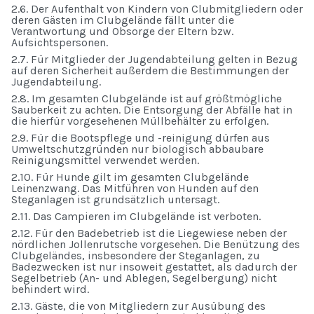
2.6. Der Aufenthalt von Kindern von Clubmitgliedern oder
deren Gästen im Clubgelände fällt unter die
Verantwortung und Obsorge der Eltern bzw.
Aufsichtspersonen.
2.7. Für Mitglieder der Jugendabteilung gelten in Bezug
auf deren Sicherheit außerdem die Bestimmungen der
Jugendabteilung.
2.8. Im gesamten Clubgelände ist auf größtmögliche
Sauberkeit zu achten. Die Entsorgung der Abfälle hat in
die hierfür vorgesehenen Müllbehälter zu erfolgen.
2.9. Für die Bootspflege und -reinigung dürfen aus
Umweltschutzgründen nur biologisch abbaubare
Reinigungsmittel verwendet werden.
2.10. Für Hunde gilt im gesamten Clubgelände
Leinenzwang. Das Mitführen von Hunden auf den
Steganlagen ist grundsätzlich untersagt.
2.11. Das Campieren im Clubgelände ist verboten.
2.12. Für den Badebetrieb ist die Liegewiese neben der
nördlichen Jollenrutsche vorgesehen. Die Benützung des
Clubgeländes, insbesondere der Steganlagen, zu
Badezwecken ist nur insoweit gestattet, als dadurch der
Segelbetrieb (An- und Ablegen, Segelbergung) nicht
behindert wird.
2.13. Gäste, die von Mitgliedern zur Ausübung des