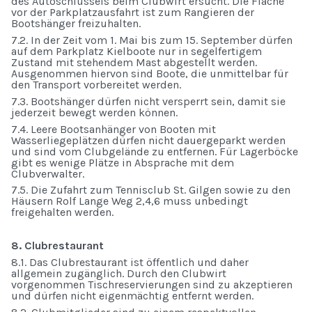
des Autoschlüssels beim Clubwirt ersucht. Die Fläche
vor der Parkplatzausfahrt ist zum Rangieren der
Bootshänger freizuhalten.
7.2. In der Zeit vom 1. Mai bis zum 15. September dürfen
auf dem Parkplatz Kielboote nur in segelfertigem
Zustand mit stehendem Mast abgestellt werden.
Ausgenommen hiervon sind Boote, die unmittelbar für
den Transport vorbereitet werden.
7.3. Bootshänger dürfen nicht versperrt sein, damit sie
jederzeit bewegt werden können.
7.4. Leere Bootsanhänger von Booten mit
Wasserliegeplätzen dürfen nicht dauergeparkt werden
und sind vom Clubgelände zu entfernen. Für Lagerböcke
gibt es wenige Plätze in Absprache mit dem
Clubverwalter.
7.5. Die Zufahrt zum Tennisclub St. Gilgen sowie zu den
Häusern Rolf Lange Weg 2,4,6 muss unbedingt
freigehalten werden.
8. Clubrestaurant
8.1. Das Clubrestaurant ist öffentlich und daher
allgemein zugänglich. Durch den Clubwirt
vorgenommen Tischreservierungen sind zu akzeptieren
und dürfen nicht eigenmächtig entfernt werden.