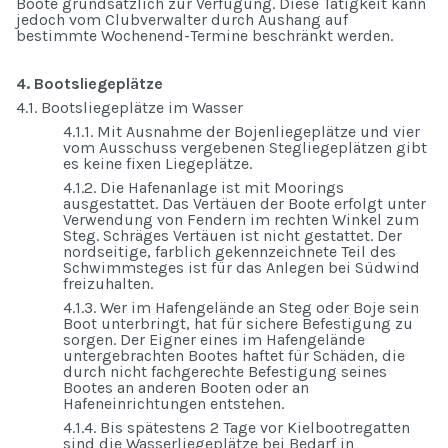
Boote grundsätzlich zur Verfügung. Diese Tätigkeit kann
jedoch vom Clubverwalter durch Aushang auf
bestimmte Wochenend-Termine beschränkt werden.
4. Bootsliegeplätze
4.1. Bootsliegeplätze im Wasser
4.1.1. Mit Ausnahme der Bojenliegeplätze und vier
vom Ausschuss vergebenen Stegliegeplätzen gibt
es keine fixen Liegeplätze.
4.1.2. Die Hafenanlage ist mit Moorings
ausgestattet. Das Vertäuen der Boote erfolgt unter
Verwendung von Fendern im rechten Winkel zum
Steg. Schräges Vertäuen ist nicht gestattet. Der
nordseitige, farblich gekennzeichnete Teil des
Schwimmsteges ist für das Anlegen bei Südwind
freizuhalten.
4.1.3. Wer im Hafengelände an Steg oder Boje sein
Boot unterbringt, hat für sichere Befestigung zu
sorgen. Der Eigner eines im Hafengelände
untergebrachten Bootes haftet für Schäden, die
durch nicht fachgerechte Befestigung seines
Bootes an anderen Booten oder an
Hafeneinrichtungen entstehen.
4.1.4. Bis spätestens 2 Tage vor Kielbootregatten
sind die Wasserliegeplätze bei Bedarf in