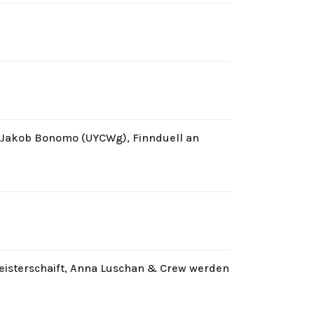
d Jakob Bonomo (UYCWg), Finnduell an
eisterschaift, Anna Luschan & Crew werden