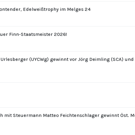
Contender, Edelweißtrophy im Melges 24
uer Finn-Staatsmeister 2026!
z Urlesberger (UYCWg) gewinnt vor Jörg Deimling (SCA) un
th mit Steuermann Matteo Feichtenschlager gewinnt Öst. M