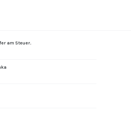
rfer am Steuer.
hka