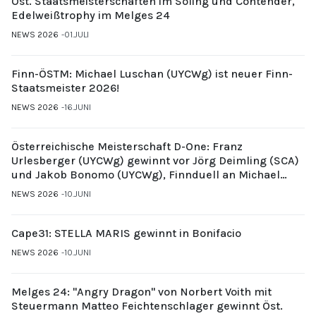
Öst. Staatsmeisterschaften im Soling und Contender,
Edelweißtrophy im Melges 24
NEWS 2026
01.JULI
Finn-ÖSTM: Michael Luschan (UYCWg) ist neuer Finn-
Staatsmeister 2026!
NEWS 2026
16.JUNI
Österreichische Meisterschaft D-One: Franz
Urlesberger (UYCWg) gewinnt vor Jörg Deimling (SCA)
und Jakob Bonomo (UYCWg), Finnduell an Michael
Gubi (UYCMo)
NEWS 2026
10.JUNI
Cape31: STELLA MARIS gewinnt in Bonifacio
NEWS 2026
10.JUNI
Melges 24: "Angry Dragon" von Norbert Voith mit
Steuermann Matteo Feichtenschlager gewinnt Öst.