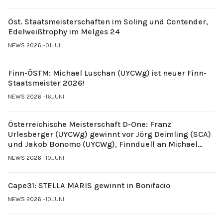
Öst. Staatsmeisterschaften im Soling und Contender,
Edelweißtrophy im Melges 24
NEWS 2026
01.JULI
Finn-ÖSTM: Michael Luschan (UYCWg) ist neuer Finn-
Staatsmeister 2026!
NEWS 2026
16.JUNI
Österreichische Meisterschaft D-One: Franz
Urlesberger (UYCWg) gewinnt vor Jörg Deimling (SCA)
und Jakob Bonomo (UYCWg), Finnduell an Michael
Gubi (UYCMo)
NEWS 2026
10.JUNI
Cape31: STELLA MARIS gewinnt in Bonifacio
NEWS 2026
10.JUNI