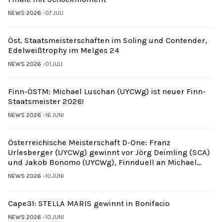
NEWS 2026
07.JULI
Öst. Staatsmeisterschaften im Soling und Contender,
Edelweißtrophy im Melges 24
NEWS 2026
01.JULI
Finn-ÖSTM: Michael Luschan (UYCWg) ist neuer Finn-
Staatsmeister 2026!
NEWS 2026
16.JUNI
Österreichische Meisterschaft D-One: Franz
Urlesberger (UYCWg) gewinnt vor Jörg Deimling (SCA)
und Jakob Bonomo (UYCWg), Finnduell an Michael
Gubi (UYCMo)
NEWS 2026
10.JUNI
Cape31: STELLA MARIS gewinnt in Bonifacio
NEWS 2026
10.JUNI