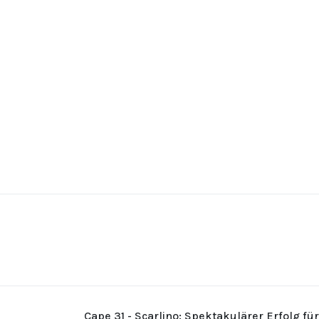
Cape 31 - Scarlino: Spektakulärer Erfolg fü