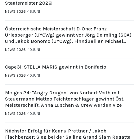
Staatsmeister 2026!
NEWS 2026
16.JUNI
Österreichische Meisterschaft D-One: Franz
Urlesberger (UYCWg) gewinnt vor Jörg Deimling (SCA)
und Jakob Bonomo (UYCWg), Finnduell an Michael
Gubi (UYCMo)
NEWS 2026
10.JUNI
Cape31: STELLA MARIS gewinnt in Bonifacio
NEWS 2026
10.JUNI
Melges 24: "Angry Dragon" von Norbert Voith mit
Steuermann Matteo Feichtenschlager gewinnt Öst.
Meisterschaift, Anna Luschan & Crew werden Vize
NEWS 2026
10.JUNI
Nächster Erfolg für Keanu Prettner / Jakob
Flachberger: Sieg bei der Sailing Grand Slam Regatta